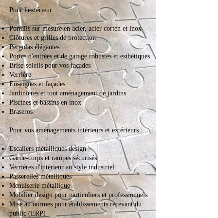
Pour l'extérieur :
Portails sur mesure en acier, acier corten et inox
Clôtures et grilles de protection
Pergolas élégantes
Portes d'entrées et de garage robustes et esthétiques
Brise-soleils pour vos façades
Verrière
Enseignes et façades
Jardinières et tout aménagement de jardins
Piscines et bassins en inox
Braseros
Pour vos aménagements intérieurs et extérieurs :
Escaliers métalliques design
Garde-corps et rampes sécurisés
Verrières d'intérieur au style industriel
Passerelles métalliques
Menuiserie métallique
Mobilier design pour particuliers et professionnels
Mise au normes pour établissements recevant du
public (ERP)