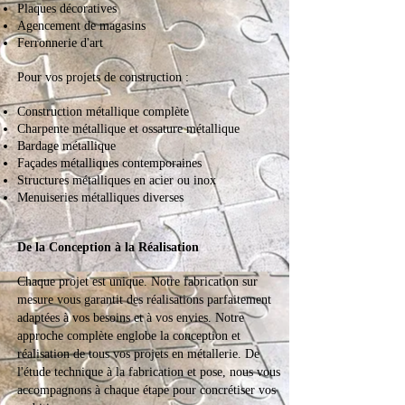
Plaques décoratives
Agencement de magasins
Ferronnerie d'art
Pour vos projets de construction :
Construction métallique complète
Charpente métallique et ossature métallique
Bardage métallique
Façades métalliques contemporaines
Structures métalliques en acier ou inox
Menuiseries métalliques diverses
De la Conception à la Réalisation
Chaque projet est unique. Notre fabrication sur
mesure vous garantit des réalisations parfaitement
adaptées à vos besoins et à vos envies.
Notre
approche complète englobe la conception et
réalisation de tous vos projets en métallerie. De
l'étude technique à la fabrication et pose, nous vous
accompagnons à chaque étape pour concrétiser vos