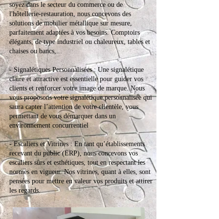
soyez dans le secteur du commerce ou de
l'hôtellerie-restauration, nous concevons des
solutions de mobilier métallique sur mesure,
parfaitement adaptées à vos besoins. Comptoirs
élégants, de type industriel ou chaleureux, tables et
chaises ou bancs,...
- Signalétiques Personnalisées : Une signalétique
claire et attractive est essentielle pour guider vos
clients et renforcer votre image de marque. Nous
vous proposons votre signalétique personnalisée qui
saura capter l’attention de votre clientèle, vous
permettant de vous démarquer dans un
environnement concurrentiel
- Escaliers et Vitrines : En tant qu’établissements
recevant du public (ERP), nous concevons vos
escaliers sûrs et esthétiques, tout en respectant les
normes en vigueur. Nos vitrines, quant à elles, sont
pensées pour mettre en valeur vos produits et attirer
les regards.