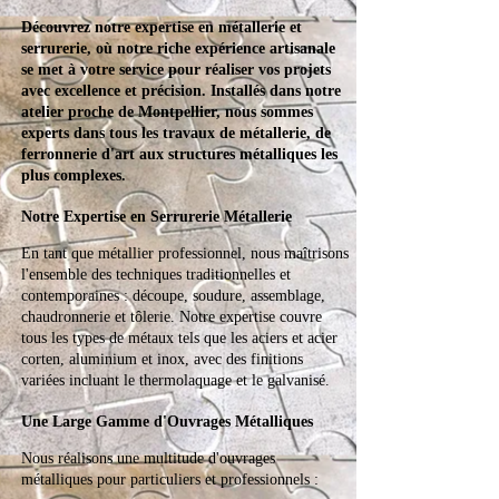
Découvrez notre expertise en métallerie et
serrurerie, où notre riche expérience artisanale
se met à votre service pour réaliser vos projets
avec excellence et précision. Installés dans notre
atelier proche de Montpellier, nous sommes
experts dans tous les travaux de métallerie, de
ferronnerie d'art aux structures métalliques les
plus complexes.
Notre Expertise en Serrurerie Métallerie
En tant que métallier professionnel, nous maîtrisons
l'ensemble des techniques traditionnelles et
contemporaines : découpe, soudure, assemblage,
chaudronnerie et tôlerie. Notre expertise couvre
tous les types de métaux tels que les aciers et acier
corten, aluminium et inox, avec des finitions
variées incluant le thermolaquage et le galvanisé.
Une Large Gamme d'Ouvrages Métalliques
Nous réalisons une multitude d'ouvrages
métalliques pour particuliers et professionnels :