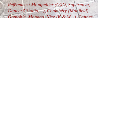
Références: Montpellier (OXO, Supernova,
DancerZ Studio,...), Chambéry (Manfield),
Grenoble, Monaco, Nice (K & W,..), Cannes
(WVK,..), Paris, Valladolid, Barcelone, Port-
Fréjus (Capitainerie), Rodez, ...
.